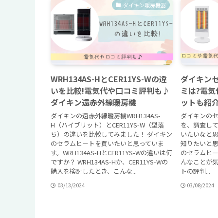
ダイキン暖房機器
WRH134AS-HとCER11YS-Wの違
ダイキン
いを比較!電気代や口コミ評判も♪
ミは?電気
ダイキン遠赤外線暖房機
ットも紹
ダイキンの遠赤外線暖房機WRH134AS-
ダイキンの
H（ハイブリット）とCER11YS-W（型落
を、調査して
ち）の違いを比較してみました！ ダイキン
いたいなと
のセラムヒートを買いたいと思っていま
知りたいと思
す。WRH134AS-HとCER11YS-Wの違いは何
のセラムヒ
ですか？ WRH134AS-Hか、CER11YS-Wの
んなことが気
購入を検討したとき、こんな...
トの評判...
03/13/2024
03/08/2024