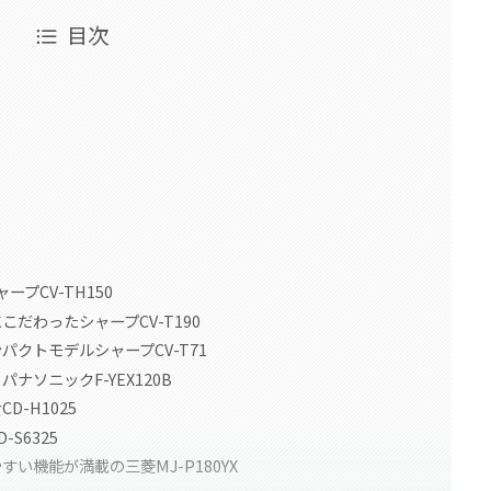
目次
プCV-TH150
だわったシャープCV-T190
クトモデルシャープCV-T71
ナソニックF-YEX120B
-H1025
S6325
い機能が満載の三菱MJ-P180YX