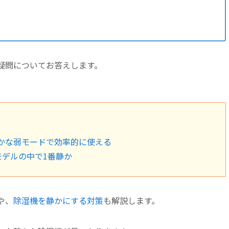
疑問についてお答えします。
かな弱モードで効率的に使える
めモデルの中で1番静か
や、
除湿機を静かにする対策
も解説します。