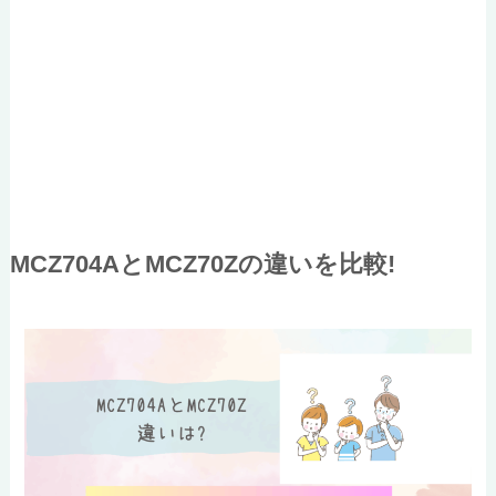
MCZ704Aと
MCZ70Z
の違いを比較!