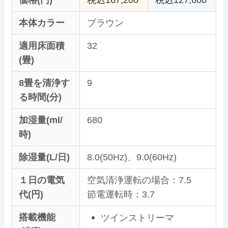
本体カラー
ブラウン
適用床面積
32
(畳)
8畳を清浄す
9
る時間(分)
加湿量(ml/
680
時)
除湿量(L/日)
8.0(50Hz)、9.0(60Hz)
１日の電気
空気清浄運転の場合：7.5
代(円)
節電運転時：3.7
搭載機能
ツインストリーマ