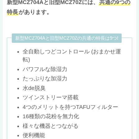
新型MCZ704Aと旧型MCZ70Zには、
共通の9つの
特長
があります。
新型MCZ704Aと旧型MCZ70Zの共通の特長は9つ!
全自動しつどコントロール (おまかせ運
転)
パワフルな除湿力
たっぷりな加湿力
水de脱臭
ツインストリーマ搭載
4つのメリットを持つTAFUフィルター
16種類の花粉を無力化
様々な機器とつながる
便利機能